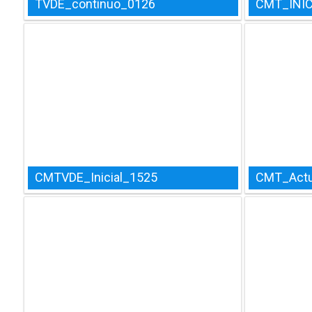
TVDE_continuo_0126
CMT_INIC
CMTVDE_Inicial_1525
CMT_Actu