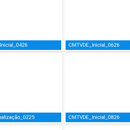
nicial_0426
CMTVDE_Inicial_0626
alização_0225
CMTVDE_Inicial_0826