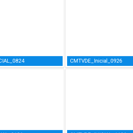
CIAL_0824
CMTVDE_Inicial_0926