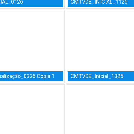
IAL_0126
CMTVDE_INICIAL_1126
alização_0326 Cópia 1
CMTVDE_Inicial_1325