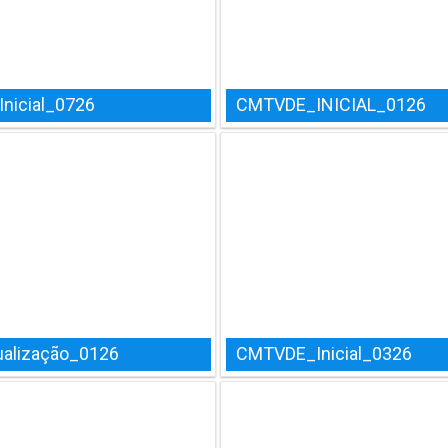
nicial_0726
CMTVDE_INICIAL_0126
alização_0126
CMTVDE_Inicial_0326