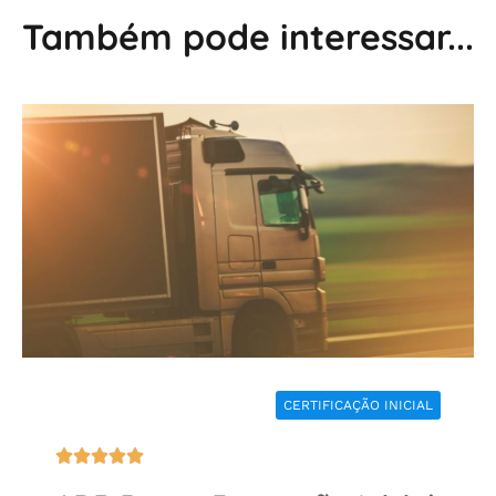
Também pode interessar...
CERTIFICAÇÃO INICIAL




