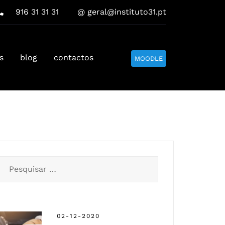
916 31 31 31
@ geral@instituto31.pt
s
blog
contactos
MOODLE
Pesquisar
por:
02-12-2020