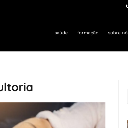
saúde
formação
sobre nó
ltoria